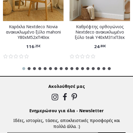
Καρέκλα Nextdeco Novia
Καθρέφτης ορθογώνιος
ανακυκλωμένο ξύλο mahoni
Nextdeco ανακυκλωμένο
Υ80xM52xΠ40εκ
ξύλο teak Υ40xM31xΠ3εκ
116
24
,25€
,80€
Ακολούθησέ μας
Ενημερώσου για όλα - Newsletter
Ιδέες, ιστορίες, τάσεις, αποκλειστικές προσφορές και
πολλά άλλα. :)