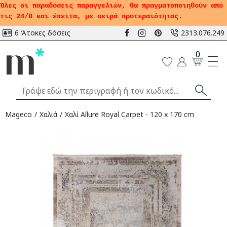
Όλες οι παραδόσεις παραγγελιών, θα πραγματοποιηθούν από
τις 24/8 και έπειτα, με σειρά προτεραιότητας.
6 Άτοκες δόσεις
2313.076.249
0
Mageco
Χαλιά
Χαλί Allure Royal Carpet - 120 x 170 cm