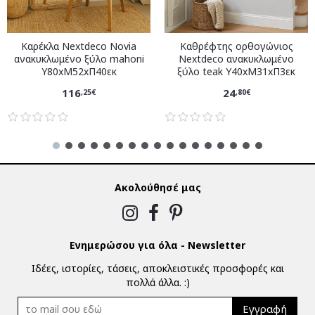
Καρέκλα Nextdeco Novia
Καθρέφτης ορθογώνιος
ανακυκλωμένο ξύλο mahoni
Nextdeco ανακυκλωμένο
Υ80xM52xΠ40εκ
ξύλο teak Υ40xM31xΠ3εκ
116
24
,25€
,80€
Ακολούθησέ μας
Ενημερώσου για όλα - Newsletter
Ιδέες, ιστορίες, τάσεις, αποκλειστικές προσφορές και
πολλά άλλα. :)
Εγγραφή