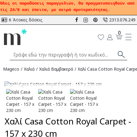
Όλες οι παραδόσεις παραγγελιών, θα πραγματοποιηθούν από
τις 24/8 και έπειτα, με σειρά προτεραιότητας.
6 Άτοκες δόσεις
2313.076.249
0
Mageco
Χαλιά
Χαλιά Bαμβακερά
Χαλί Casa Cotton Royal Carpe
Αναμένεται
-20
%
Χαλί Casa Cotton Royal Carpet -
157 x 230 cm