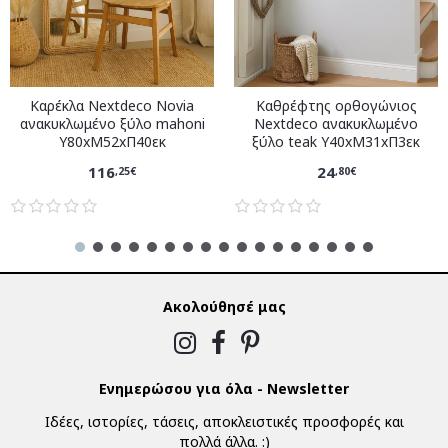
Καρέκλα Nextdeco Novia
Καθρέφτης ορθογώνιος
ανακυκλωμένο ξύλο mahoni
Nextdeco ανακυκλωμένο
Υ80xM52xΠ40εκ
ξύλο teak Υ40xM31xΠ3εκ
116
24
,25€
,80€
Ακολούθησέ μας
Ενημερώσου για όλα - Newsletter
Ιδέες, ιστορίες, τάσεις, αποκλειστικές προσφορές και
πολλά άλλα. :)