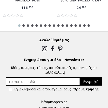
Υ80xM52xΠ40εκ
ξύλο teak Υ40xM31xΠ3εκ
116
24
,25€
,80€
Ακολούθησέ μας
Ενημερώσου για όλα - Newsletter
Ιδέες, ιστορίες, τάσεις, αποκλειστικές προσφορές και
πολλά άλλα. :)
Εγγραφή
Έχω διαβάσει και αποδέχομαι τους
Όρους Χρήσης
info@mageco.gr