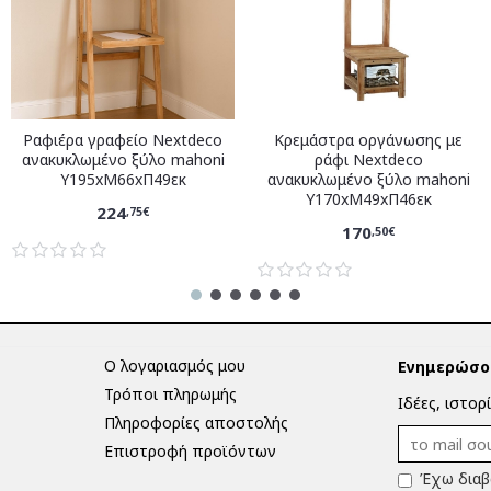
Ραφιέρα γραφείο Nextdeco
Κρεμάστρα οργάνωσης με
ανακυκλωμένο ξύλο mahoni
ράφι Nextdeco
Υ195xM66xΠ49εκ
ανακυκλωμένο ξύλο mahoni
Υ170xM49xΠ46εκ
224
,75€
170
,50€
Ο λογαριασμός μου
Ενημερώσου
Τρόποι πληρωμής
Ιδέες, ιστορ
Πληροφορίες αποστολής
Επιστροφή προϊόντων
Έχω διαβ