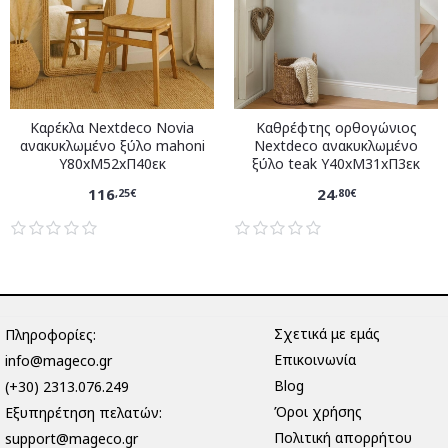
Καρέκλα Nextdeco Novia
Καθρέφτης ορθογώνιος
ανακυκλωμένο ξύλο mahoni
Nextdeco ανακυκλωμένο
Υ80xM52xΠ40εκ
ξύλο teak Υ40xM31xΠ3εκ
116
24
,25€
,80€
Σχετικά με εμάς
Πληροφορίες:
Επικοινωνία
info@mageco.gr
Blog
(+30) 2313.076.249
Όροι χρήσης
Eξυπηρέτηση πελατών:
Πολιτική απορρήτου
support@mageco.gr