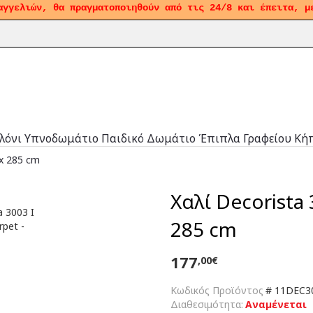
αγγελιών, θα πραγματοποιηθούν από τις 24/8 και έπειτα, μ
λόνι
Υπνοδωμάτιο
Παιδικό Δωμάτιο
Έπιπλα Γραφείου
Κή
 x 285 cm
Χαλί Decorista 
285 cm
177
,00€
Κωδικός Προϊόντος
#
11DEC30
Διαθεσιμότητα:
Αναμένεται