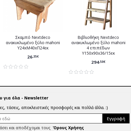
Σκαμπό Nextdeco
Βιβλιοθήκη Nextdeco
ανακυκλωμένο ξύλο mahoni
ανακυκλωμένο ξύλο mahoni
Υ24xM40xΠ24εκ
4 επιπέδων
Υ150x90x36/15εκ
26
,35€
294
,50€
 για όλα - Newsletter
ίες, τάσεις, αποκλειστικές προσφορές και πολλά άλλα. :)
Εγγραφή
άσει και αποδέχομαι τους
Όρους Χρήσης