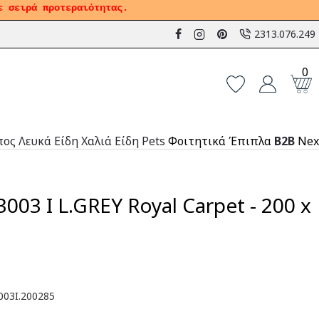
ε σειρά προτεραιότητας.
2313.076.249
0
πος
Λευκά Είδη
Χαλιά
Είδη Pets
Φοιτητικά Έπιπλα
B2B
Nex
3003 I L.GREY Royal Carpet - 200 x
03I.200285