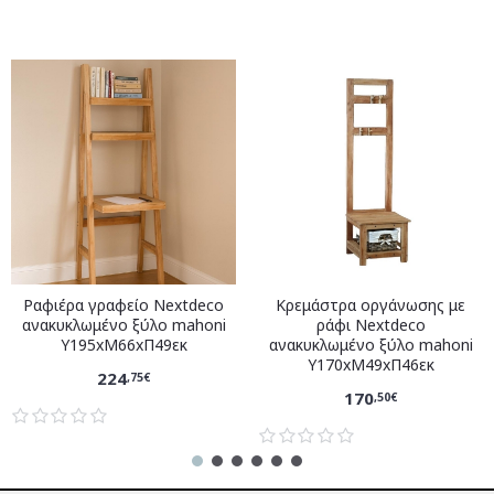
Ραφιέρα γραφείο Nextdeco
Κρεμάστρα οργάνωσης με
ανακυκλωμένο ξύλο mahoni
ράφι Nextdeco
Υ195xM66xΠ49εκ
ανακυκλωμένο ξύλο mahoni
Υ170xM49xΠ46εκ
224
,75€
170
,50€