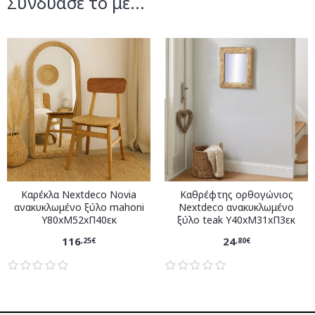
Συνδύασέ το με...
Καρέκλα Nextdeco Novia
Καθρέφτης ορθογώνιος
ανακυκλωμένο ξύλο mahoni
Nextdeco ανακυκλωμένο
Υ80xM52xΠ40εκ
ξύλο teak Υ40xM31xΠ3εκ
116
24
,25€
,80€