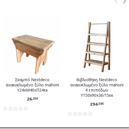
Σκαμπό Nextdeco
Βιβλιοθήκη Nextdeco
ανακυκλωμένο ξύλο mahoni
ανακυκλωμένο ξύλο mahoni
Υ24xM40xΠ24εκ
4 επιπέδων
Υ150x90x36/15εκ
26
,35€
294
,50€