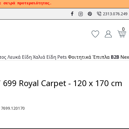
ε σειρά προτεραιότητας.
2313.076.249
0
πος
Λευκά Είδη
Χαλιά
Είδη Pets
Φοιτητικά Έπιπλα
B2B
Nex
 699 Royal Carpet - 120 x 170 cm
7699.120170