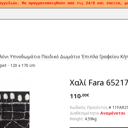
αγγελιών, θα πραγματοποιηθούν από τις 24/8 και έπειτα, μ
λόνι
Υπνοδωμάτιο
Παιδικό Δωμάτιο
Έπιπλα Γραφείου
Κή
rpet - 120 x 170 cm
Χαλί Fara 65217
110
,00€
Κωδικός Προϊόντος
#
11FAR21
Διαθεσιμότητα:
Αναμένεται
Weight:
4.59kg