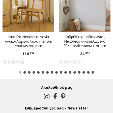
Καρέκλα Nextdeco Novia
Καθρέφτης ορθογώνιος
ανακυκλωμένο ξύλο mahoni
Nextdeco ανακυκλωμένο
Υ80xM52xΠ40εκ
ξύλο teak Υ40xM31xΠ3εκ
116
24
,25€
,80€
Ακολούθησέ μας
Ενημερώσου για όλα - Newsletter