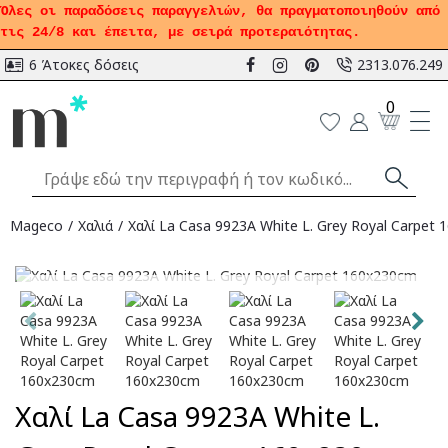
Όλες οι παραδόσεις παραγγελιών, θα πραγματοποιηθούν από
τις 24/8 και έπειτα, με σειρά προτεραιότητας.
6 Άτοκες δόσεις
2313.076.249
0
Mageco
Χαλιά
Xαλί La Casa 9923A White L. Grey Royal Carpet
Αναμένεται
Xαλί La Casa 9923A White L.