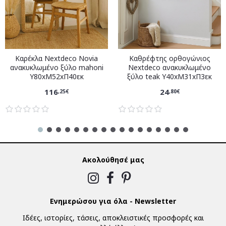
Καρέκλα Nextdeco Novia
Καθρέφτης ορθογώνιος
ανακυκλωμένο ξύλο mahoni
Nextdeco ανακυκλωμένο
Υ80xM52xΠ40εκ
ξύλο teak Υ40xM31xΠ3εκ
116
24
,25€
,80€
Ακολούθησέ μας
Ενημερώσου για όλα - Newsletter
Ιδέες, ιστορίες, τάσεις, αποκλειστικές προσφορές και