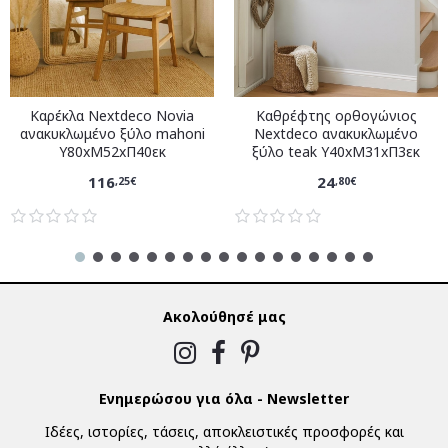
Καρέκλα Nextdeco Novia
Καθρέφτης ορθογώνιος
ανακυκλωμένο ξύλο mahoni
Nextdeco ανακυκλωμένο
Υ80xM52xΠ40εκ
ξύλο teak Υ40xM31xΠ3εκ
116
24
,25€
,80€
Ακολούθησέ μας
Ενημερώσου για όλα - Newsletter
Ιδέες, ιστορίες, τάσεις, αποκλειστικές προσφορές και