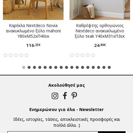
Καρέκλα Nextdeco Novia
Καθρέφτης ορθογώνιος
ανακυκλωμένο ξύλο mahoni
Nextdeco ανακυκλωμένο
Υ80xM52xΠ40εκ
ξύλο teak Υ40xM31xΠ3εκ
116
24
,25€
,80€
Ακολούθησέ μας
Ενημερώσου για όλα - Newsletter
Ιδέες, ιστορίες, τάσεις, αποκλειστικές προσφορές και
πολλά άλλα. :)