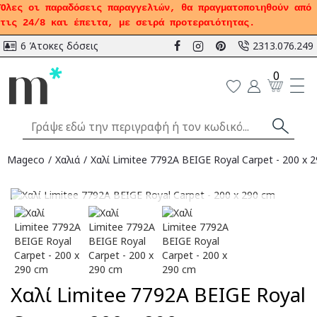
Όλες οι παραδόσεις παραγγελιών, θα πραγματοποιηθούν από
τις 24/8 και έπειτα, με σειρά προτεραιότητας.
6 Άτοκες δόσεις
2313.076.249
0
Mageco
Χαλιά
Χαλί Limitee 7792A BEIGE Royal Carpet - 200 x 
Αναμένεται
Χαλί Limitee 7792A BEIGE Royal