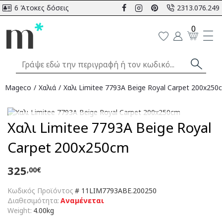
6 Άτοκες δόσεις
2313.076.249
0
Mageco
Χαλιά
Χαλι Limitee 7793A Beige Royal Carpet 200x250
Αναμένεται
Χαλι Limitee 7793A Beige Royal
Carpet 200x250cm
325
,00€
Κωδικός Προϊόντος
#
11LIM7793ABE.200250
Διαθεσιμότητα:
Αναμένεται
Weight:
4.00kg