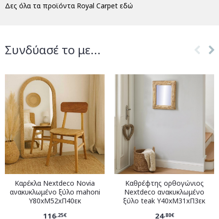
Δες όλα τα προϊόντα Royal Carpet εδώ
Συνδύασέ το με...
Καρέκλα Nextdeco Novia
Καθρέφτης ορθογώνιος
ανακυκλωμένο ξύλο mahoni
Nextdeco ανακυκλωμένο
Υ80xM52xΠ40εκ
ξύλο teak Υ40xM31xΠ3εκ
116
24
,25€
,80€