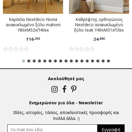
Καρέκλα Nextdeco Novia
Καθρέφτης ορθογώνιος
ανακυκλωμένο ξύλο mahoni
Nextdeco ανακυκλωμένο
Υ80xM52xΠ40εκ
ξύλο teak Υ40xM31xΠ3εκ
116
24
,25€
,80€
Ακολούθησέ μας
Ενημερώσου για όλα - Newsletter
Ιδέες, ιστορίες, τάσεις, αποκλειστικές προσφορές και
πολλά άλλα. :)
Εγγραφή