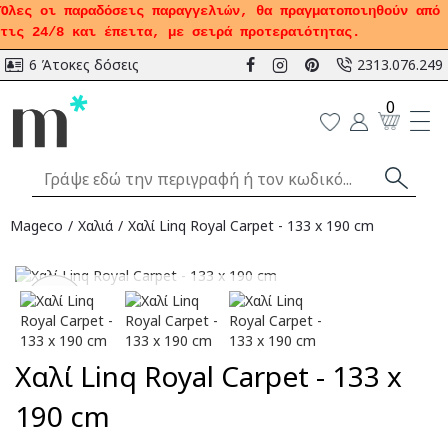
Όλες οι παραδόσεις παραγγελιών, θα πραγματοποιηθούν από
τις 24/8 και έπειτα, με σειρά προτεραιότητας.
6 Άτοκες δόσεις
2313.076.249
0
Mageco
Χαλιά
Χαλί Linq Royal Carpet - 133 x 190 cm
Αναμένεται
-30
%
Χαλί Linq Royal Carpet - 133 x
190 cm