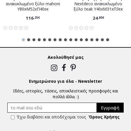
ανακυκλωμένο ξύλο mahoni
Nextdeco ανακυκλωμένο
Υ80xM52xΠ40εκ
ξύλο teak Υ40xM31xΠ3εκ
116
24
,25€
,80€
Ακολούθησέ μας
Ενημερώσου για όλα - Newsletter
Ιδέες, ιστορίες, τάσεις, αποκλειστικές προσφορές και
πολλά άλλα. :)
Εγγραφή
Έχω διαβάσει και αποδέχομαι τους
Όρους Χρήσης