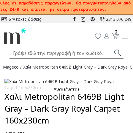
Όλες οι παραδόσεις παραγγελιών, θα πραγματοποιηθούν από
τις 24/8 και έπειτα, με σειρά προτεραιότητας.
6 Άτοκες δόσεις
2313.076.249
0
Mageco
Χαλι Metropolitan 6469B Light Gray – Dark Gray Royal
Αναμένεται
Χαλι Metropolitan 6469B Light
Gray – Dark Gray Royal Carpet
160x230cm