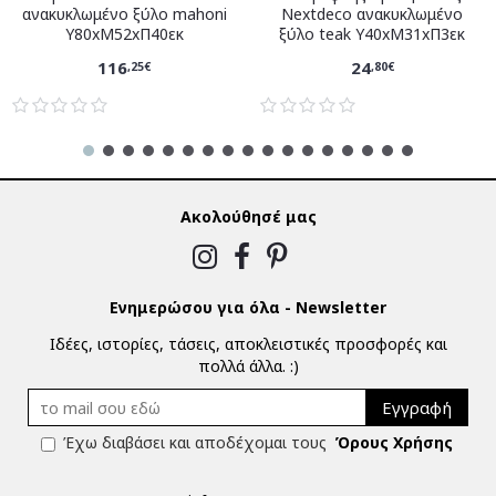
ανακυκλωμένο ξύλο mahoni
Nextdeco ανακυκλωμένο
Υ80xM52xΠ40εκ
ξύλο teak Υ40xM31xΠ3εκ
116
24
,25€
,80€
Ακολούθησέ μας
Ενημερώσου για όλα - Newsletter
Ιδέες, ιστορίες, τάσεις, αποκλειστικές προσφορές και
πολλά άλλα. :)
Εγγραφή
Έχω διαβάσει και αποδέχομαι τους
Όρους Χρήσης