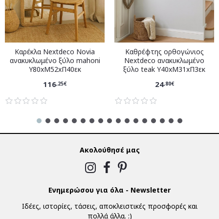
Καρέκλα Nextdeco Novia
Καθρέφτης ορθογώνιος
ανακυκλωμένο ξύλο mahoni
Nextdeco ανακυκλωμένο
Υ80xM52xΠ40εκ
ξύλο teak Υ40xM31xΠ3εκ
116
24
,25€
,80€
Ακολούθησέ μας
Ενημερώσου για όλα - Newsletter
Ιδέες, ιστορίες, τάσεις, αποκλειστικές προσφορές και
πολλά άλλα. :)