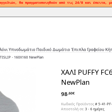
αγγελιών, θα πραγματοποιηθούν από τις 24/8 και έπειτα, μ
λόνι
Υπνοδωμάτιο
Παιδικό Δωμάτιο
Έπιπλα Γραφείου
Κή
TISLIP - 160X160 NewPlan
ΧΑΛΙ PUFFY FC6
NewPlan
98
,60€
Κωδικός Προϊόντος
#
5-41-PF
Αποστολή σε:
3 - 6 ημέρες