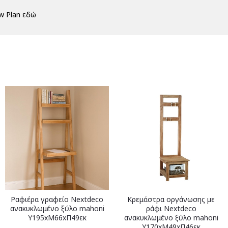
w Plan εδώ
Ραφιέρα γραφείο Nextdeco
Κρεμάστρα οργάνωσης με
ανακυκλωμένο ξύλο mahoni
ράφι Nextdeco
Υ195xM66xΠ49εκ
ανακυκλωμένο ξύλο mahoni
Υ170xM49xΠ46εκ