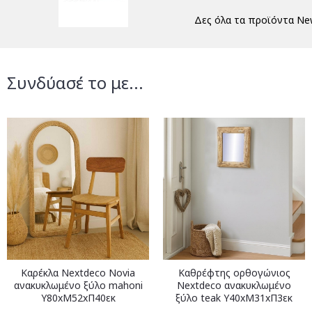
Δες όλα τα προϊόντα Ne
Συνδύασέ το με...
Καρέκλα Nextdeco Novia
Καθρέφτης ορθογώνιος
ανακυκλωμένο ξύλο mahoni
Nextdeco ανακυκλωμένο
Υ80xM52xΠ40εκ
ξύλο teak Υ40xM31xΠ3εκ