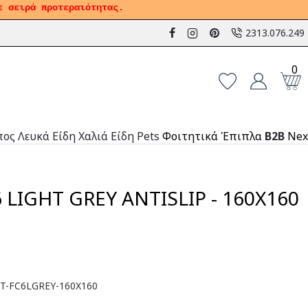
ε σειρά προτεραιότητας.
2313.076.249
0
πος
Λευκά Είδη
Χαλιά
Είδη Pets
Φοιτητικά Έπιπλα
B2B
Nex
 LIGHT GREY ANTISLIP - 160X160
-T-FC6LGREY-160X160