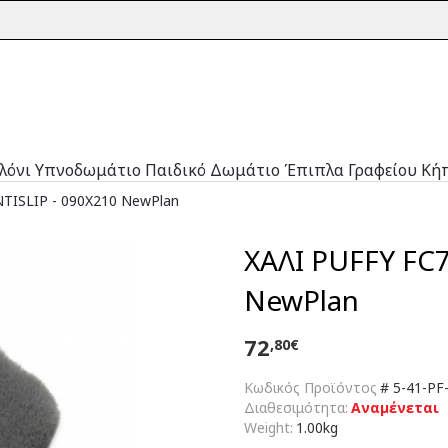
λόνι
Υπνοδωμάτιο
Παιδικό Δωμάτιο
Έπιπλα Γραφείου
Κή
TISLIP - 090X210 NewPlan
ΧΑΛΙ PUFFY FC
NewPlan
72
,80€
Κωδικός Προϊόντος
#
5-41-PF
Διαθεσιμότητα:
Αναμένεται
Weight:
1.00kg