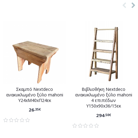
Σκαμπό Nextdeco
Βιβλιοθήκη Nextdeco
ανακυκλωμένο ξύλο mahoni
ανακυκλωμένο ξύλο mahoni
Υ24xM40xΠ24εκ
4 επιπέδων
Υ150x90x36/15εκ
26
,35€
294
,50€