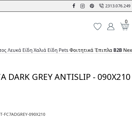
2313.076.249
0
πος
Λευκά Είδη
Χαλιά
Είδη Pets
Φοιτητικά Έπιπλα
B2B
Nex
7A DARK GREY ANTISLIP - 090X210
-T-FC7ΑDGREY-090X210