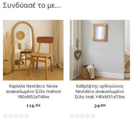
Συνδύασέ το με...
Καρέκλα Nextdeco Novia
Καθρέφτης ορθογώνιος
ανακυκλωμένο ξύλο mahoni
Nextdeco ανακυκλωμένο
Υ80xM52xΠ40εκ
ξύλο teak Υ40xM31xΠ3εκ
116
24
,25€
,80€