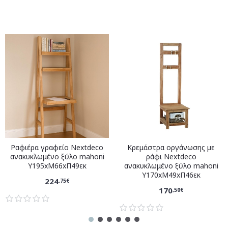
Ραφιέρα γραφείο Nextdeco
Κρεμάστρα οργάνωσης με
ανακυκλωμένο ξύλο mahoni
ράφι Nextdeco
Υ195xM66xΠ49εκ
ανακυκλωμένο ξύλο mahoni
Υ170xM49xΠ46εκ
224
,75€
170
,50€