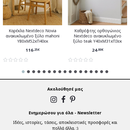
Καρέκλα Nextdeco Novia
Καθρέφτης ορθογώνιος
ανακυκλωμένο ξύλο mahoni
Nextdeco ανακυκλωμένο
Υ80xM52xΠ40εκ
ξύλο teak Υ40xM31xΠ3εκ
116
24
,25€
,80€
Ακολούθησέ μας
Ενημερώσου για όλα - Newsletter
Ιδέες, ιστορίες, τάσεις, αποκλειστικές προσφορές και
πολλά άλλα. :)