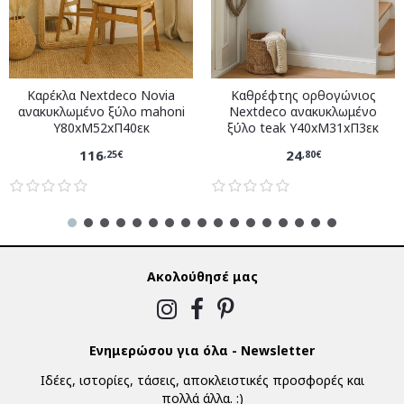
Καρέκλα Nextdeco Novia
Καθρέφτης ορθογώνιος
ανακυκλωμένο ξύλο mahoni
Nextdeco ανακυκλωμένο
Υ80xM52xΠ40εκ
ξύλο teak Υ40xM31xΠ3εκ
116
24
,25€
,80€
Ακολούθησέ μας
Ενημερώσου για όλα - Newsletter
Ιδέες, ιστορίες, τάσεις, αποκλειστικές προσφορές και
πολλά άλλα. :)