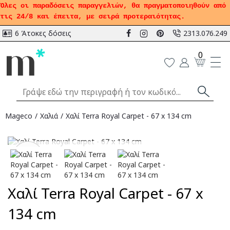
Όλες οι παραδόσεις παραγγελιών, θα πραγματοποιηθούν από
τις 24/8 και έπειτα, με σειρά προτεραιότητας.
6 Άτοκες δόσεις
2313.076.249
0
Mageco
Χαλιά
Χαλί Terra Royal Carpet - 67 x 134 cm
Αναμένεται
-50
%
Χαλί Terra Royal Carpet - 67 x
134 cm