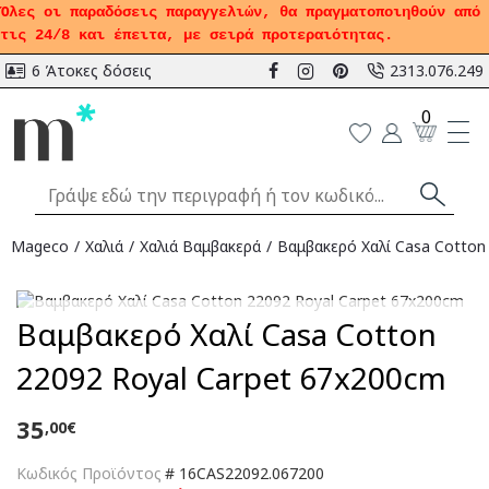
Όλες οι παραδόσεις παραγγελιών, θα πραγματοποιηθούν από
τις 24/8 και έπειτα, με σειρά προτεραιότητας.
6 Άτοκες δόσεις
2313.076.249
0
Mageco
Χαλιά
Χαλιά Bαμβακερά
Βαμβακερό Χαλί Casa Cotton
Αναμένεται
Βαμβακερό Χαλί Casa Cotton
22092 Royal Carpet 67x200cm
35
,00€
Κωδικός Προϊόντος
#
16CAS22092.067200