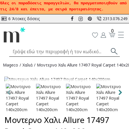
Όλες οι παραδόσεις παραγγελιών, θα πραγματοποιηθούν από
τις 24/8 και έπειτα, με σειρά προτεραιότητας.
6 Άτοκες δόσεις
2313.076.249
0
Mageco
Χαλιά
Μοντερνο Χαλι Allure 17497 Royal Carpet 140x
Αναμένεται
Μοντερνο Χαλι Allure 17497