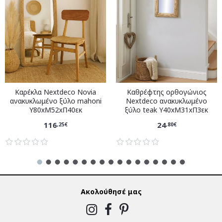
Καρέκλα Nextdeco Novia
Καθρέφτης ορθογώνιος
ανακυκλωμένο ξύλο mahoni
Nextdeco ανακυκλωμένο
Υ80xM52xΠ40εκ
ξύλο teak Υ40xM31xΠ3εκ
116
24
,25€
,80€
Ακολούθησέ μας