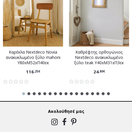
Καρέκλα Nextdeco Novia
Καθρέφτης ορθογώνιος
ανακυκλωμένο ξύλο mahoni
Nextdeco ανακυκλωμένο
Υ80xM52xΠ40εκ
ξύλο teak Υ40xM31xΠ3εκ
116
24
,25€
,80€
Ακολούθησέ μας