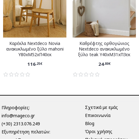
Καρέκλα Nextdeco Novia
Καθρέφτης ορθογώνιος
ανακυκλωμένο ξύλο mahoni
Nextdeco ανακυκλωμένο
Υ80xM52xΠ40εκ
ξύλο teak Υ40xM31xΠ3εκ
116
24
,25€
,80€
Σχετικά με εμάς
Πληροφορίες:
Επικοινωνία
info@mageco.gr
Blog
(+30) 2313.076.249
Όροι χρήσης
Eξυπηρέτηση πελατών: