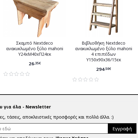
Σκαμπό Nextdeco
Βιβλιοθήκη Nextdeco
ανακυκλωμένο ξύλο mahoni
ανακυκλωμένο ξύλο mahoni
Υ24xM40xΠ24εκ
4 επιπέδων
Υ150x90x36/15εκ
26
,35€
294
,50€
 για όλα - Newsletter
ίες, τάσεις, αποκλειστικές προσφορές και πολλά άλλα. :)
Εγγραφή