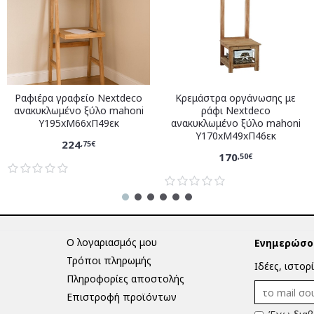
Ραφιέρα γραφείο Nextdeco
Κρεμάστρα οργάνωσης με
ανακυκλωμένο ξύλο mahoni
ράφι Nextdeco
Υ195xM66xΠ49εκ
ανακυκλωμένο ξύλο mahoni
Υ170xM49xΠ46εκ
224
,75€
170
,50€
Ο λογαριασμός μου
Ενημερώσου
Τρόποι πληρωμής
Ιδέες, ιστορ
Πληροφορίες αποστολής
Επιστροφή προϊόντων