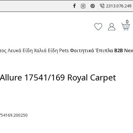
2313.076.249
0
πος
Λευκά Είδη
Χαλιά
Είδη Pets
Φοιτητικά Έπιπλα
B2B
Nex
Allure 17541/169 Royal Carpet
54169.200250