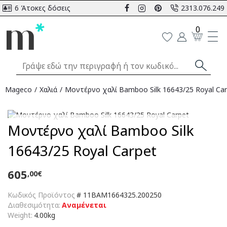
6 Άτοκες δόσεις
2313.076.249
0
Mageco
Χαλιά
Μοντέρνο χαλί Bamboo Silk 16643/25 Royal Ca
Αναμένεται
Μοντέρνο χαλί Bamboo Silk
16643/25 Royal Carpet
605
,00€
Κωδικός Προϊόντος
#
11BAM1664325.200250
Διαθεσιμότητα:
Αναμένεται
Weight:
4.00kg