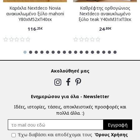
Καρέκλα Nextdeco Novia
Καθρέφτης ορθογώνιος
ανακυκλωμένο ξύλο mahoni
Nextdeco ανακυκλωμένο
Υ80xM52xΠ40εκ
ξύλο teak Υ40xM31xΠ3εκ
116
24
,25€
,80€
Ακολούθησέ μας
Ενημερώσου για όλα - Newsletter
Ιδέες, ιστορίες, τάσεις, αποκλειστικές προσφορές και
πολλά άλλα. :)
Εγγραφή
Έχω διαβάσει και αποδέχομαι τους
Όρους Χρήσης