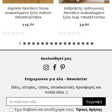
Καρέκλα Nextdeco Novia
Καθρέφτης ορθογώνιος
ανακυκλωμένο ξύλο mahoni
Nextdeco ανακυκλωμένο
Υ80xM52xΠ40εκ
ξύλο teak Υ40xM31xΠ3εκ
116
24
,25€
,80€
Ακολούθησέ μας
Ενημερώσου για όλα - Newsletter
Ιδέες, ιστορίες, τάσεις, αποκλειστικές προσφορές και
πολλά άλλα. :)
Εγγραφή
Έχω διαβάσει και αποδέχομαι τους
Όρους Χρήσης