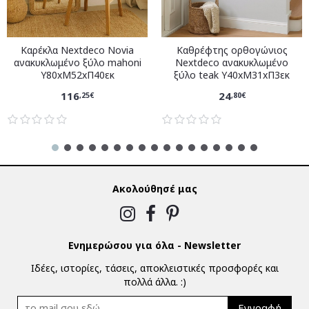
Καρέκλα Nextdeco Novia
Καθρέφτης ορθογώνιος
ανακυκλωμένο ξύλο mahoni
Nextdeco ανακυκλωμένο
Υ80xM52xΠ40εκ
ξύλο teak Υ40xM31xΠ3εκ
116
24
,25€
,80€
Ακολούθησέ μας
Ενημερώσου για όλα - Newsletter
Ιδέες, ιστορίες, τάσεις, αποκλειστικές προσφορές και
πολλά άλλα. :)
Εγγραφή