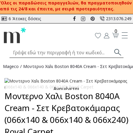
Όλες οι παραδώσεις παραγγελιών, θα πραγματοποιηθούν
από τις 24/8 και έπειτα, με σειρά προτεραιότητας.
6 Άτοκες δόσεις
2313.076.249
0
Mageco
Μοντερνο Χαλι Boston 8040A Cream - Σετ Κρεβατοκάμα
Αναμένεται
Μοντερνο Χαλι Boston 8040A
Cream - Σετ Κρεβατοκάμαρας
(066x140 & 066x140 & 066x240)
Royal Carpet