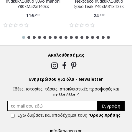
ανακυκλωμένο ξύλο mahoni
Nextdeco ανακυκλωμένο
Υ80xM52xΠ40εκ
ξύλο teak Υ40xM31xΠ3εκ
116
24
,25€
,80€
Ακολούθησέ μας
Ενημερώσου για όλα - Newsletter
Ιδέες, ιστορίες, τάσεις, αποκλειστικές προσφορές και
πολλά άλλα. :)
Εγγραφή
Έχω διαβάσει και αποδέχομαι τους
Όρους Χρήσης
info@mageco.gr