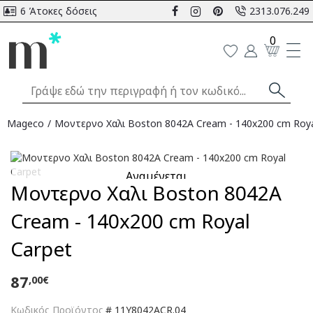
6 Άτοκες δόσεις
2313.076.249
0
Mageco
Μοντερνο Χαλι Boston 8042A Cream - 140x200 cm Roya
Αναμένεται
Μοντερνο Χαλι Boston 8042A
Cream - 140x200 cm Royal
Carpet
87
,00€
Κωδικός Προϊόντος
#
11Y8042ACR.04