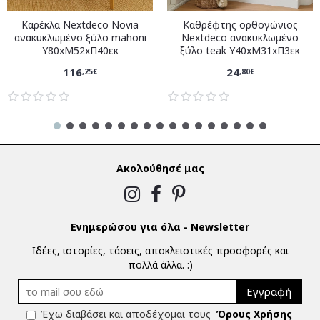
Καρέκλα Nextdeco Novia
Καθρέφτης ορθογώνιος
ανακυκλωμένο ξύλο mahoni
Nextdeco ανακυκλωμένο
Υ80xM52xΠ40εκ
ξύλο teak Υ40xM31xΠ3εκ
116
24
,25€
,80€
Ακολούθησέ μας
Ενημερώσου για όλα - Newsletter
Ιδέες, ιστορίες, τάσεις, αποκλειστικές προσφορές και
πολλά άλλα. :)
Εγγραφή
Έχω διαβάσει και αποδέχομαι τους
Όρους Χρήσης