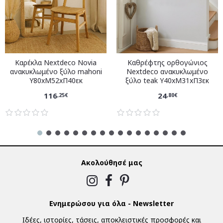
Καρέκλα Nextdeco Novia
Καθρέφτης ορθογώνιος
ανακυκλωμένο ξύλο mahoni
Nextdeco ανακυκλωμένο
Υ80xM52xΠ40εκ
ξύλο teak Υ40xM31xΠ3εκ
116
24
,25€
,80€
Ακολούθησέ μας
Ενημερώσου για όλα - Newsletter
Ιδέες, ιστορίες, τάσεις, αποκλειστικές προσφορές και