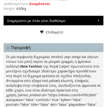
Διαθεσιμότητα:
Αναμένεται
Weight:
4.00kg
Ενημερώστε με όταν γίνει διαθέσιμο
Επιθυμητό
Περιγραφή
Σε μία συμφωνία διχρωμίας απαλού γκρι-ασημί και γήινων
τόνων του μπεζ-εκρού σε μίνιμαλ γραμμές η φρέσκια
συλλογή
New Fashion
της Royal Carpet πρωτοστατεί στο
μοντέρνο σχεδιασμό. Ιδιαίτερο χαρακτήρα προσθέτουν
στη σειρά τα δίχρωμα κρόσσια σε σχέδιο πλεξούδας.
Φτιαγμένα από εξαιρετικά μαλακή κλωστή, ελαφρώς
ανάγλυφα στην επιφάνειά τους, συνδυάζονται αρμονικά σε
κάθε χώρο, ενώ είναι ιδιαίτερα πρακτικά στη
χρήση. [vimeo_embed url="https://vimeo.com/647002660"
autopause="false" controls="true" byline="false"
portrait="false" title="false" dnt="false" playsinline="false"