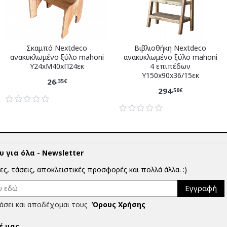
Σκαμπό Nextdeco
Βιβλιοθήκη Nextdeco
ανακυκλωμένο ξύλο mahoni
ανακυκλωμένο ξύλο mahoni
Υ24xM40xΠ24εκ
4 επιπέδων
Υ150x90x36/15εκ
26
,35€
294
,50€
 για όλα - Newsletter
ίες, τάσεις, αποκλειστικές προσφορές και πολλά άλλα. :)
Εγγραφή
άσει και αποδέχομαι τους
Όρους Χρήσης
έ μας