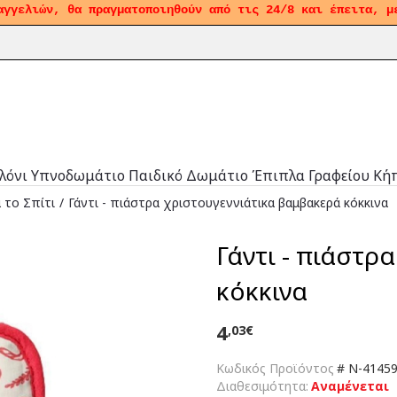
αγγελιών, θα πραγματοποιηθούν από τις 24/8 και έπειτα, μ
λόνι
Υπνοδωμάτιο
Παιδικό Δωμάτιο
Έπιπλα Γραφείου
Κή
 το Σπίτι
Γάντι - πιάστρα χριστουγεννιάτικα βαμβακερά κόκκινα
Γάντι - πιάστρ
κόκκινα
4
,03€
Κωδικός Προϊόντος
#
N-4145
Διαθεσιμότητα:
Αναμένεται