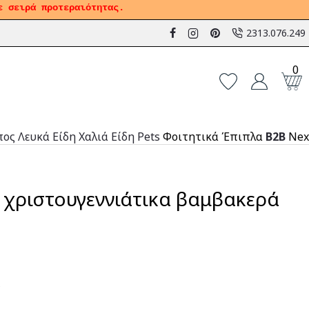
ε σειρά προτεραιότητας.
2313.076.249
0
πος
Λευκά Είδη
Χαλιά
Είδη Pets
Φοιτητικά Έπιπλα
B2B
Nex
α χριστουγεννιάτικα βαμβακερά
9