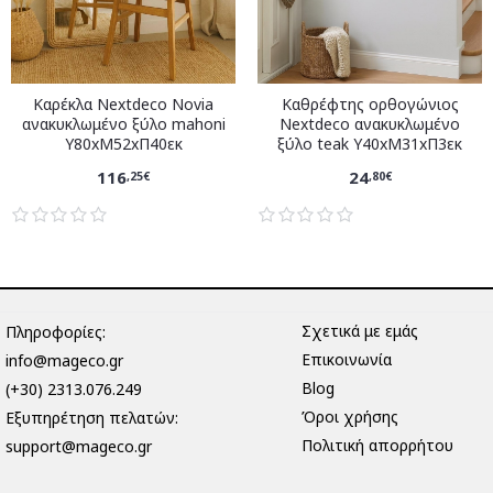
Καρέκλα Nextdeco Novia
Καθρέφτης ορθογώνιος
ανακυκλωμένο ξύλο mahoni
Nextdeco ανακυκλωμένο
Υ80xM52xΠ40εκ
ξύλο teak Υ40xM31xΠ3εκ
116
24
,25€
,80€
Σχετικά με εμάς
Πληροφορίες:
Επικοινωνία
info@mageco.gr
Blog
(+30) 2313.076.249
Όροι χρήσης
Eξυπηρέτηση πελατών:
Πολιτική απορρήτου
support@mageco.gr