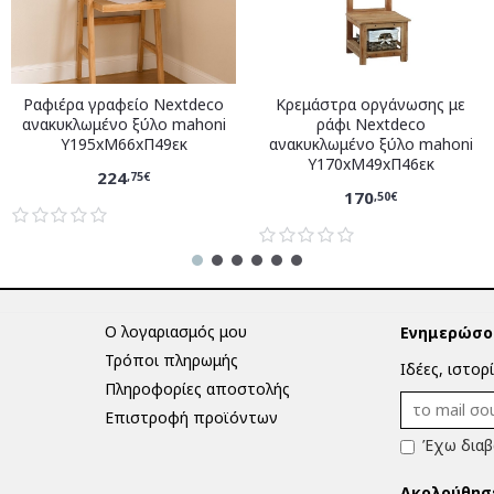
Ραφιέρα γραφείο Nextdeco
Κρεμάστρα οργάνωσης με
ανακυκλωμένο ξύλο mahoni
ράφι Nextdeco
Υ195xM66xΠ49εκ
ανακυκλωμένο ξύλο mahoni
Υ170xM49xΠ46εκ
224
,75€
170
,50€
Ο λογαριασμός μου
Ενημερώσου
Τρόποι πληρωμής
Ιδέες, ιστορ
Πληροφορίες αποστολής
Επιστροφή προϊόντων
Έχω διαβ
Ακολούθησ