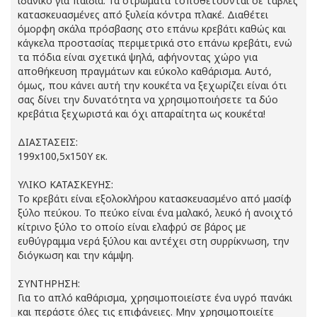
ιδανικό για παιδιά. Τα στρώματα τοποθετούνται σε τάβλες
κατασκευασμένες από ξυλεία κόντρα πλακέ. Διαθέτει
όμορφη σκάλα πρόσβασης στο επάνω κρεβάτι καθώς και
κάγκελα προστασίας περιμετρικά στο επάνω κρεβάτι, ενώ
τα πόδια είναι σχετικά ψηλά, αφήνοντας χώρο για
αποθήκευση πραγμάτων και εύκολο καθάρισμα. Αυτό,
όμως, που κάνει αυτή την κουκέτα να ξεχωρίζει είναι ότι
σας δίνει την δυνατότητα να χρησιμοποιήσετε τα δύο
κρεβάτια ξεχωριστά και όχι απαραίτητα ως κουκέτα!
ΔΙΑΣΤΑΣΕΙΣ:
199x100,5x150Υ εκ.
ΥΛΙΚΟ ΚΑΤΑΣΚΕΥΗΣ:
Το κρεβάτι είναι εξολοκλήρου κατασκευασμένο από μασίφ
ξύλο πεύκου. Το πεύκο είναι ένα μαλακό, λευκό ή ανοιχτό
κίτρινο ξύλο το οποίο είναι ελαφρύ σε βάρος με
ευθύγραμμα νερά ξύλου και αντέχει στη συρρίκνωση, την
διόγκωση και την κάμψη.
ΣΥΝΤΗΡΗΣΗ:
Για το απλό καθάρισμα, χρησιμοποιείστε ένα υγρό πανάκι
και περάστε όλες τις επιφάνειες. Μην χρησιμοποιείτε