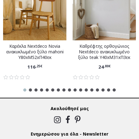
Καρέκλα Nextdeco Novia
Καθρέφτης ορθογώνιος
ανακυκλωμένο ξύλο mahoni
Nextdeco ανακυκλωμένο
Υ80xM52xΠ40εκ
ξύλο teak Υ40xM31xΠ3εκ
116
24
,25€
,80€
Ακολούθησέ μας
Ενημερώσου για όλα - Newsletter