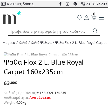
6 Άτοκες δόσεις
2313.076.249
0
Mageco
Χαλιά
Χαλιά Ψάθινα
Ψαθα Flox 2 L. Blue Royal Carpe
Αναμένεται
Ψαθα Flox 2 L. Blue Royal
Carpet 160x235cm
63
,00€
Κωδικός Προϊόντος
#
16FLO2L.160235
Διαθεσιμότητα:
Αναμένεται
Weight:
4.00kg