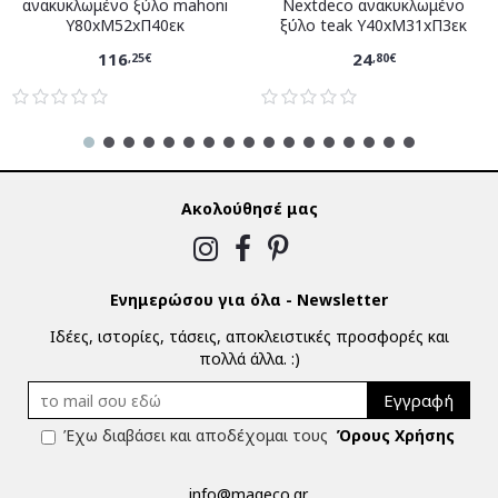
ανακυκλωμένο ξύλο mahoni
Nextdeco ανακυκλωμένο
Υ80xM52xΠ40εκ
ξύλο teak Υ40xM31xΠ3εκ
116
24
,25€
,80€
Ακολούθησέ μας
Ενημερώσου για όλα - Newsletter
Ιδέες, ιστορίες, τάσεις, αποκλειστικές προσφορές και
πολλά άλλα. :)
Εγγραφή
Έχω διαβάσει και αποδέχομαι τους
Όρους Χρήσης
info@mageco.gr