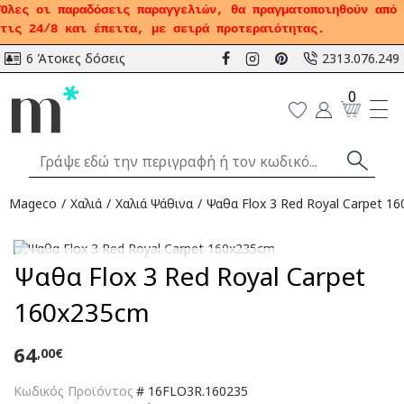
Όλες οι παραδόσεις παραγγελιών, θα πραγματοποιηθούν από
τις 24/8 και έπειτα, με σειρά προτεραιότητας.
6 Άτοκες δόσεις
2313.076.249
0
Mageco
Χαλιά
Χαλιά Ψάθινα
Ψαθα Flox 3 Red Royal Carpet 1
Αναμένεται
Ψαθα Flox 3 Red Royal Carpet
160x235cm
64
,00€
Κωδικός Προϊόντος
#
16FLO3R.160235