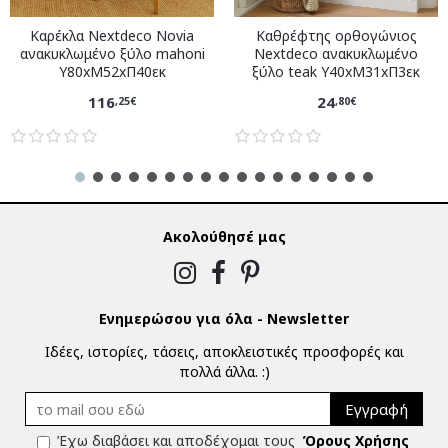
Καρέκλα Nextdeco Novia
Καθρέφτης ορθογώνιος
ανακυκλωμένο ξύλο mahoni
Nextdeco ανακυκλωμένο
Υ80xM52xΠ40εκ
ξύλο teak Υ40xM31xΠ3εκ
116
24
,25€
,80€
Ακολούθησέ μας
Ενημερώσου για όλα - Newsletter
Ιδέες, ιστορίες, τάσεις, αποκλειστικές προσφορές και
πολλά άλλα. :)
Εγγραφή
Έχω διαβάσει και αποδέχομαι τους
Όρους Χρήσης