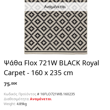
Αναμένεται
Ψάθα Flox 721W BLACK Royal
Carpet - 160 x 235 cm
75
,00€
Κωδικός Προϊόντος
#
16FLO721WB.160235
Διαθεσιμότητα:
Αναμένεται
Weight:
4.89kg