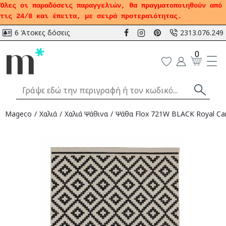
Όλες οι παραδόσεις παραγγελιών, θα πραγματοποιηθούν από
τις 24/8 και έπειτα, με σειρά προτεραιότητας.
6 Άτοκες δόσεις
2313.076.249
0
Mageco
Χαλιά
Χαλιά Ψάθινα
Ψάθα Flox 721W BLACK Royal Car