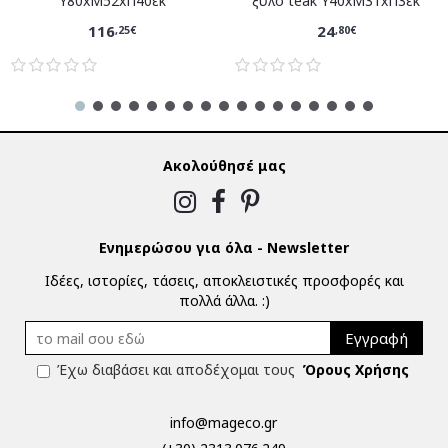
Υ80xM52xΠ40εκ
ξύλο teak Υ40xM31xΠ3εκ
116
24
,25€
,80€
Ακολούθησέ μας
Ενημερώσου για όλα - Newsletter
Ιδέες, ιστορίες, τάσεις, αποκλειστικές προσφορές και
πολλά άλλα. :)
Εγγραφή
Έχω διαβάσει και αποδέχομαι τους
Όρους Χρήσης
info@mageco.gr