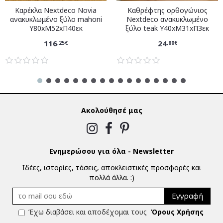
Καρέκλα Nextdeco Novia
Καθρέφτης ορθογώνιος
ανακυκλωμένο ξύλο mahoni
Nextdeco ανακυκλωμένο
Υ80xM52xΠ40εκ
ξύλο teak Υ40xM31xΠ3εκ
116
24
,25€
,80€
Ακολούθησέ μας
Ενημερώσου για όλα - Newsletter
Ιδέες, ιστορίες, τάσεις, αποκλειστικές προσφορές και
πολλά άλλα. :)
Εγγραφή
Έχω διαβάσει και αποδέχομαι τους
Όρους Χρήσης