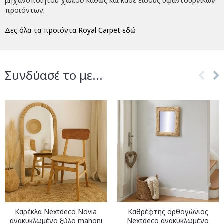
μηχανοποίητου χαλιού καθώς και κάθε είδους υφαντουργικών
προϊόντων.
Δες όλα τα προϊόντα Royal Carpet εδώ
Συνδύασέ το με...
Καρέκλα Nextdeco Novia
Καθρέφτης ορθογώνιος
ανακυκλωμένο ξύλο mahoni
Nextdeco ανακυκλωμένο