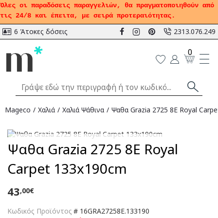
Όλες οι παραδόσεις παραγγελιών, θα πραγματοποιηθούν από
τις 24/8 και έπειτα, με σειρά προτεραιότητας.
6 Άτοκες δόσεις
2313.076.249
0
Mageco
Χαλιά
Χαλιά Ψάθινα
Ψαθα Grazia 2725 8E Royal Carp
Αναμένεται
Ψαθα Grazia 2725 8E Royal
Carpet 133x190cm
43
,00€
Κωδικός Προϊόντος
#
16GRA27258E.133190