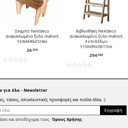
Σκαμπό Nextdeco
Βιβλιοθήκη Nextdeco
ανακυκλωμένο ξύλο mahoni
ανακυκλωμένο ξύλο mahoni
Υ24xM40xΠ24εκ
4 επιπέδων
Υ150x90x36/15εκ
26
,35€
294
,50€
 για όλα - Newsletter
ίες, τάσεις, αποκλειστικές προσφορές και πολλά άλλα. :)
Εγγραφή
άσει και αποδέχομαι τους
Όρους Χρήσης