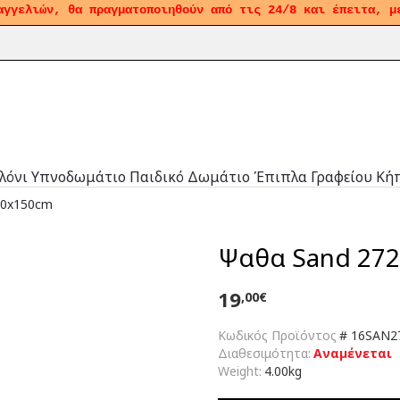
αγγελιών, θα πραγματοποιηθούν από τις 24/8 και έπειτα, μ
λόνι
Υπνοδωμάτιο
Παιδικό Δωμάτιο
Έπιπλα Γραφείου
Κή
 80x150cm
Ψαθα Sand 272
19
,00€
Κωδικός Προϊόντος
#
16SAN2
Διαθεσιμότητα:
Αναμένεται
Weight:
4.00kg