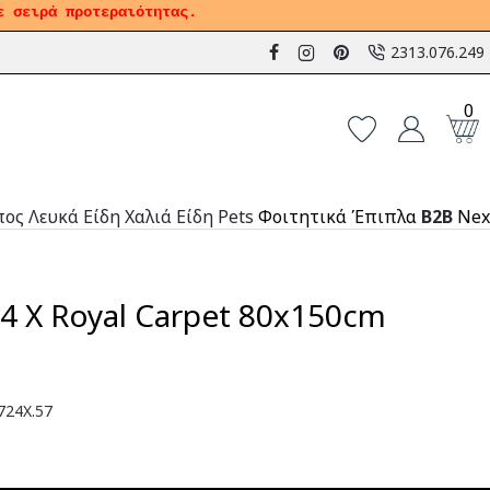
ε σειρά προτεραιότητας.
2313.076.249
0
πος
Λευκά Είδη
Χαλιά
Είδη Pets
Φοιτητικά Έπιπλα
B2B
Nex
4 X Royal Carpet 80x150cm
724X.57