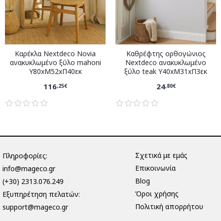
Καρέκλα Nextdeco Novia
Καθρέφτης ορθογώνιος
ανακυκλωμένο ξύλο mahoni
Nextdeco ανακυκλωμένο
Υ80xM52xΠ40εκ
ξύλο teak Υ40xM31xΠ3εκ
116
24
,25€
,80€
Σχετικά με εμάς
Πληροφορίες:
Επικοινωνία
info@mageco.gr
Blog
(+30) 2313.076.249
Όροι χρήσης
Eξυπηρέτηση πελατών:
Πολιτική απορρήτου
support@mageco.gr