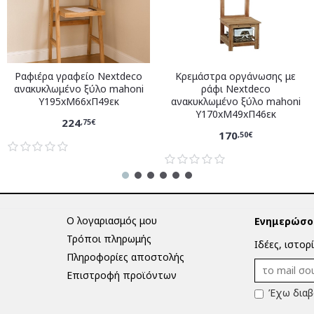
Ραφιέρα γραφείο Nextdeco
Κρεμάστρα οργάνωσης με
ανακυκλωμένο ξύλο mahoni
ράφι Nextdeco
Υ195xM66xΠ49εκ
ανακυκλωμένο ξύλο mahoni
Υ170xM49xΠ46εκ
224
,75€
170
,50€
Ο λογαριασμός μου
Ενημερώσου
Τρόποι πληρωμής
Ιδέες, ιστορ
Πληροφορίες αποστολής
Επιστροφή προϊόντων
Έχω διαβ