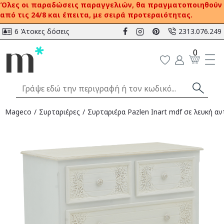
Όλες οι παραδώσεις παραγγελιών, θα πραγματοποιηθούν
από τις 24/8 και έπειτα, με σειρά προτεραιότητας.
6 Άτοκες δόσεις
2313.076.249
0
Mageco
Συρταριέρες
Συρταριέρα Pazlen Inart mdf σε λευκή 