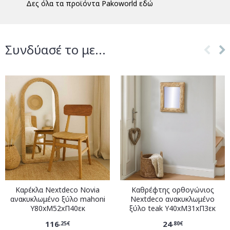
Δες όλα τα προϊόντα Pakoworld εδώ
Συνδύασέ το με...
Καρέκλα Nextdeco Novia
Καθρέφτης ορθογώνιος
ανακυκλωμένο ξύλο mahoni
Nextdeco ανακυκλωμένο
Υ80xM52xΠ40εκ
ξύλο teak Υ40xM31xΠ3εκ
116
24
,25€
,80€