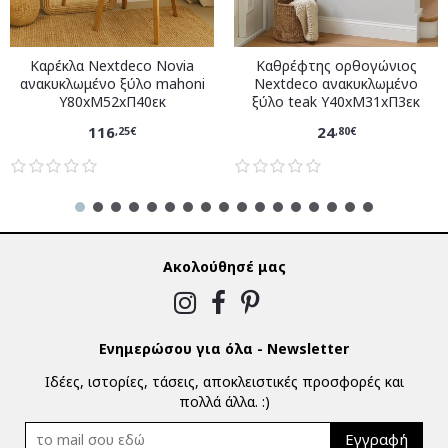
Καρέκλα Nextdeco Novia
Καθρέφτης ορθογώνιος
ανακυκλωμένο ξύλο mahoni
Nextdeco ανακυκλωμένο
Υ80xM52xΠ40εκ
ξύλο teak Υ40xM31xΠ3εκ
116
24
,25€
,80€
Ακολούθησέ μας
Ενημερώσου για όλα - Newsletter
Ιδέες, ιστορίες, τάσεις, αποκλειστικές προσφορές και
πολλά άλλα. :)
Εγγραφή