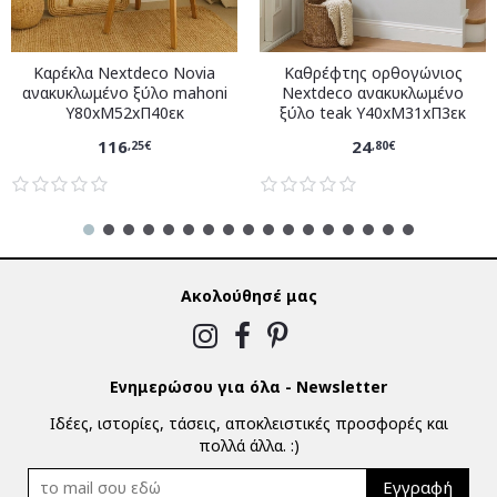
Καρέκλα Nextdeco Novia
Καθρέφτης ορθογώνιος
ανακυκλωμένο ξύλο mahoni
Nextdeco ανακυκλωμένο
Υ80xM52xΠ40εκ
ξύλο teak Υ40xM31xΠ3εκ
116
24
,25€
,80€
Ακολούθησέ μας
Ενημερώσου για όλα - Newsletter
Ιδέες, ιστορίες, τάσεις, αποκλειστικές προσφορές και
πολλά άλλα. :)
Εγγραφή