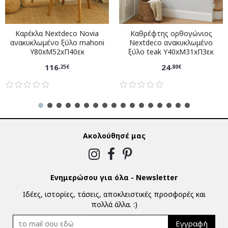
Καρέκλα Nextdeco Novia
Καθρέφτης ορθογώνιος
ανακυκλωμένο ξύλο mahoni
Nextdeco ανακυκλωμένο
Υ80xM52xΠ40εκ
ξύλο teak Υ40xM31xΠ3εκ
116
24
,25€
,80€
Ακολούθησέ μας
Ενημερώσου για όλα - Newsletter
Ιδέες, ιστορίες, τάσεις, αποκλειστικές προσφορές και
πολλά άλλα. :)
Εγγραφή