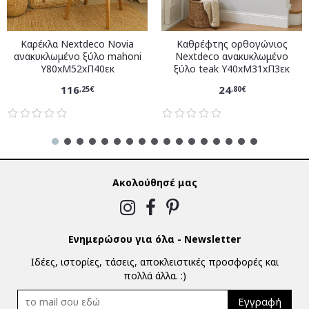
Καρέκλα Nextdeco Novia
Καθρέφτης ορθογώνιος
ανακυκλωμένο ξύλο mahoni
Nextdeco ανακυκλωμένο
Υ80xM52xΠ40εκ
ξύλο teak Υ40xM31xΠ3εκ
116
24
,25€
,80€
Ακολούθησέ μας
Ενημερώσου για όλα - Newsletter
Ιδέες, ιστορίες, τάσεις, αποκλειστικές προσφορές και
πολλά άλλα. :)
Εγγραφή