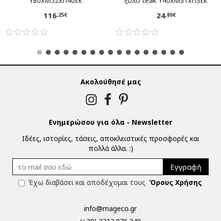
Υ80xM52xΠ40εκ
ξύλο teak Υ40xM31xΠ3εκ
116
24
,25€
,80€
Ακολούθησέ μας
Ενημερώσου για όλα - Newsletter
Ιδέες, ιστορίες, τάσεις, αποκλειστικές προσφορές και
πολλά άλλα. :)
Εγγραφή
Έχω διαβάσει και αποδέχομαι τους
Όρους Χρήσης
info@mageco.gr