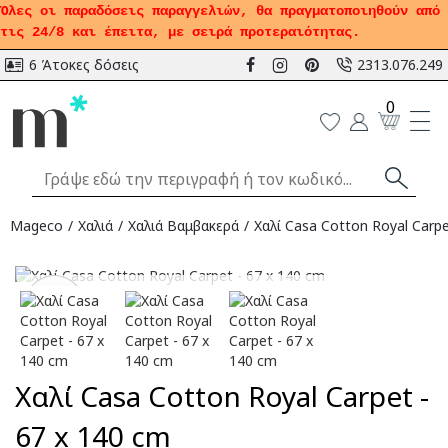
Όλες οι παραδόσεις παραγγελιών, θα πραγματοποιηθούν από
τις 24/8 και έπειτα, με σειρά προτεραιότητας.
6 Άτοκες δόσεις
2313.076.249
0
Mageco
Χαλιά
Χαλιά Bαμβακερά
Χαλί Casa Cotton Royal Carpe
Αναμένεται
-17
%
Χαλί Casa Cotton Royal Carpet -
67 x 140 cm