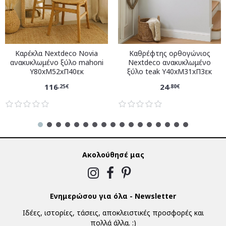
Καρέκλα Nextdeco Novia
Καθρέφτης ορθογώνιος
ανακυκλωμένο ξύλο mahoni
Nextdeco ανακυκλωμένο
Υ80xM52xΠ40εκ
ξύλο teak Υ40xM31xΠ3εκ
116
24
,25€
,80€
Ακολούθησέ μας
Ενημερώσου για όλα - Newsletter
Ιδέες, ιστορίες, τάσεις, αποκλειστικές προσφορές και
πολλά άλλα. :)