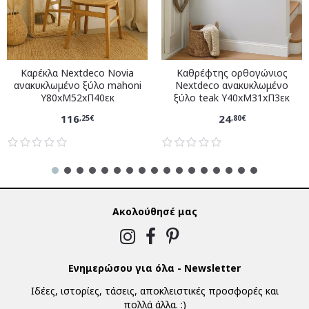
Καρέκλα Nextdeco Novia
Καθρέφτης ορθογώνιος
ανακυκλωμένο ξύλο mahoni
Nextdeco ανακυκλωμένο
Υ80xM52xΠ40εκ
ξύλο teak Υ40xM31xΠ3εκ
116
24
,25€
,80€
Ακολούθησέ μας
Ενημερώσου για όλα - Newsletter
Ιδέες, ιστορίες, τάσεις, αποκλειστικές προσφορές και
πολλά άλλα. :)