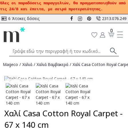
Όλες οι παραδόσεις παραγγελιών, θα πραγματοποιηθούν από
τις 24/8 και έπειτα, με σειρά προτεραιότητας.
6 Άτοκες δόσεις
2313.076.249
0
Mageco
Χαλιά
Χαλιά Bαμβακερά
Χαλί Casa Cotton Royal Carpe
Αναμένεται
-17
%
Χαλί Casa Cotton Royal Carpet -
67 x 140 cm