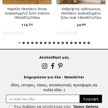
Καρέκλα Nextdeco Novia
Καθρέφτης ορθογώνιος
ανακυκλωμένο ξύλο mahoni
Nextdeco ανακυκλωμένο
Υ80xM52xΠ40εκ
ξύλο teak Υ40xM31xΠ3εκ
116
24
,25€
,80€
Ακολούθησέ μας
Ενημερώσου για όλα - Newsletter
Ιδέες, ιστορίες, τάσεις, αποκλειστικές προσφορές και
πολλά άλλα. :)
Εγγραφή
Έχω διαβάσει και αποδέχομαι τους
Όρους Χρήσης