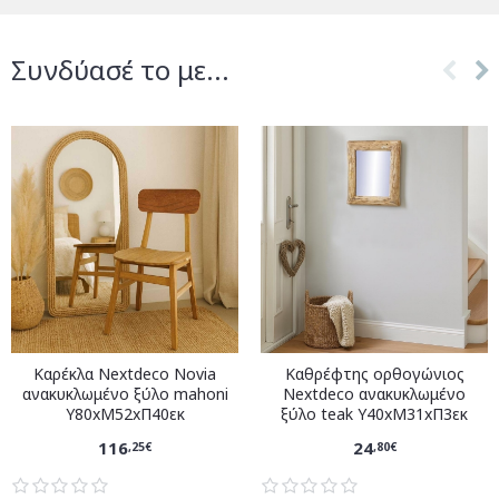
Συνδύασέ το με...
Καρέκλα Nextdeco Novia
Καθρέφτης ορθογώνιος
ανακυκλωμένο ξύλο mahoni
Nextdeco ανακυκλωμένο
Υ80xM52xΠ40εκ
ξύλο teak Υ40xM31xΠ3εκ
116
24
,25€
,80€