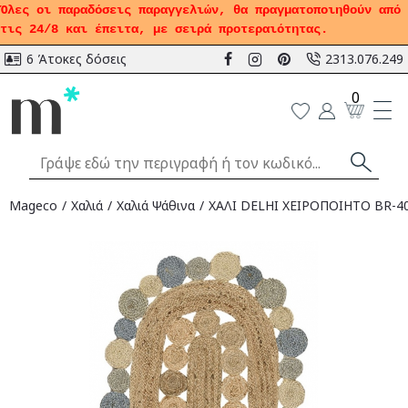
Όλες οι παραδόσεις παραγγελιών, θα πραγματοποιηθούν από
τις 24/8 και έπειτα, με σειρά προτεραιότητας.
6 Άτοκες δόσεις
2313.076.249
0
Mageco
Χαλιά
Χαλιά Ψάθινα
ΧΑΛΙ DELHI ΧΕΙΡΟΠΟΙΗΤΟ BR-40