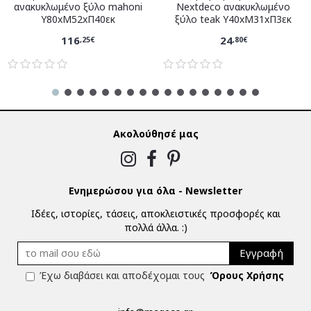
ανακυκλωμένο ξύλο mahoni
Nextdeco ανακυκλωμένο
Υ80xM52xΠ40εκ
ξύλο teak Υ40xM31xΠ3εκ
116
24
,25€
,80€
Ακολούθησέ μας
Ενημερώσου για όλα - Newsletter
Ιδέες, ιστορίες, τάσεις, αποκλειστικές προσφορές και
πολλά άλλα. :)
Εγγραφή
Έχω διαβάσει και αποδέχομαι τους
Όρους Χρήσης