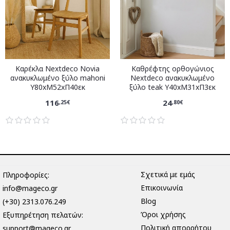
Καρέκλα Nextdeco Novia
Καθρέφτης ορθογώνιος
ανακυκλωμένο ξύλο mahoni
Nextdeco ανακυκλωμένο
Υ80xM52xΠ40εκ
ξύλο teak Υ40xM31xΠ3εκ
116
24
,25€
,80€
Σχετικά με εμάς
Πληροφορίες:
Επικοινωνία
info@mageco.gr
Blog
(+30) 2313.076.249
Όροι χρήσης
Eξυπηρέτηση πελατών:
Πολιτική απορρήτου
support@mageco.gr