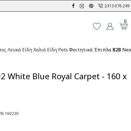
2313.076.249
0
πος
Λευκά Είδη
Χαλιά
Είδη Pets
Φοιτητικά Έπιπλα
B2B
Nex
 White Blue Royal Carpet - 160 x
B.160230