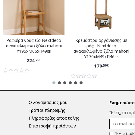
Ραφιέρα γραφείο Nextdeco
Κρεμάστρα οργάνωσης με
ανακυκλωμένο ξύλο mahoni
ράφι Nextdeco
Υ195xM66xΠ49εκ
ανακυκλωμένο ξύλο mahoni
Υ170xM49xΠ46εκ
224
,75€
170
,50€
Ο λογαριασμός μου
Ενημερώσου
Τρόποι πληρωμής
Ιδέες, ιστορ
Πληροφορίες αποστολής
Επιστροφή προϊόντων
Έχω διαβ