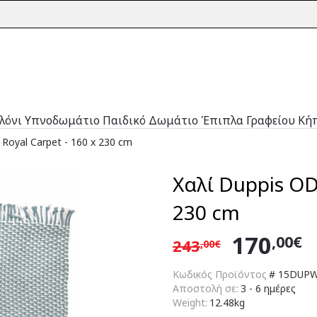
λόνι
Υπνοδωμάτιο
Παιδικό Δωμάτιο
Έπιπλα Γραφείου
Κή
 Royal Carpet - 160 x 230 cm
Χαλί Duppis OD2
230 cm
170
,00€
243
,00€
Κωδικός Προϊόντος
#
15DUPW
Αποστολή σε:
3 - 6 ημέρες
Weight:
12.48kg