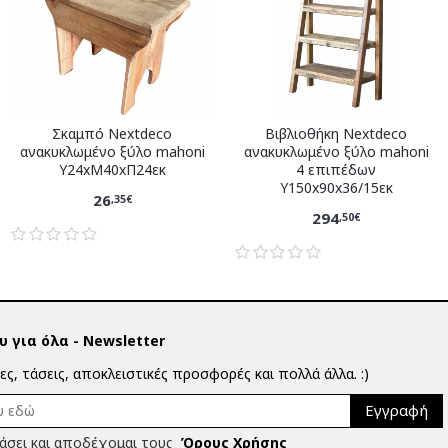
Σκαμπό Nextdeco
Βιβλιοθήκη Nextdeco
ανακυκλωμένο ξύλο mahoni
ανακυκλωμένο ξύλο mahoni
Υ24xM40xΠ24εκ
4 επιπέδων
Υ150x90x36/15εκ
26
,35€
294
,50€
 για όλα - Newsletter
ίες, τάσεις, αποκλειστικές προσφορές και πολλά άλλα. :)
Εγγραφή
άσει και αποδέχομαι τους
Όρους Χρήσης